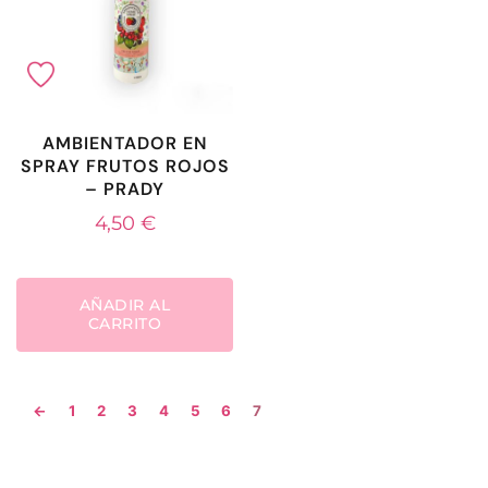
AMBIENTADOR EN
SPRAY FRUTOS ROJOS
– PRADY
4,50
€
AÑADIR AL
CARRITO
←
1
2
3
4
5
6
7