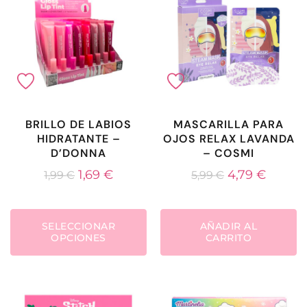
BRILLO DE LABIOS
MASCARILLA PARA
HIDRATANTE –
OJOS RELAX LAVANDA
D’DONNA
– COSMI
1,69
€
4,79
€
1,99
€
5,99
€
SELECCIONAR
AÑADIR AL
OPCIONES
CARRITO