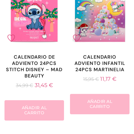
CALENDARIO DE
CALENDARIO
ADVIENTO 24PCS
ADVIENTO INFANTIL
STITCH DISNEY – MAD
24PCS MARTINELIA
BEAUTY
11,17
€
15,95
€
31,45
€
34,99
€
AÑADIR AL
CARRITO
AÑADIR AL
CARRITO